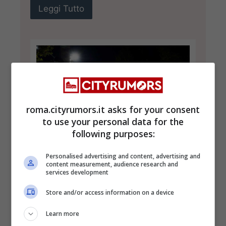
Leggi Tutto
roma.cityrumors.it asks for your consent
to use your personal data for the
following purposes:
Personalised advertising and content, advertising and
content measurement, audience research and
Attenzione, da oggi 15
services development
dicembre scattano due
Store and/or access information on a device
nuovi autovelox a Roma: è
Learn more