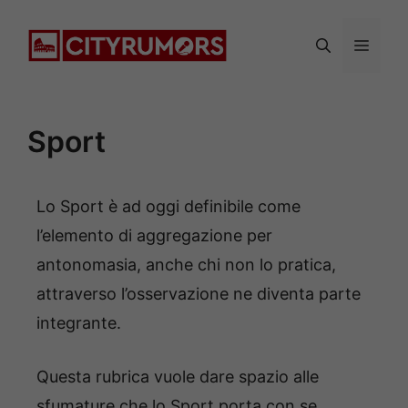
Vai
al
Menu
contenuto
Sport
Lo Sport è ad oggi definibile come
l’elemento di aggregazione per
antonomasia, anche chi non lo pratica,
attraverso l’osservazione ne diventa parte
integrante.
Questa rubrica vuole dare spazio alle
sfumature che lo Sport porta con se,