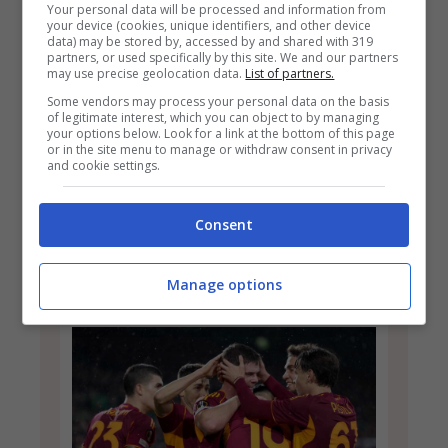
ufficiale!
Your personal data will be processed and information from
your device (cookies, unique identifiers, and other device
data) may be stored by, accessed by and shared with 319
15 Dicembre 2025
Paolo Colantoni
partners, or used specifically by this site. We and our partners
may use precise geolocation data.
List of partners.
E’ ufficiale: da oggi lunedì 15 dicembre,
Some vendors may process your personal data on the basis
of legitimate interest, which you can object to by managing
a Roma sono stati installati due nuovi
your options below. Look for a link at the bottom of this page
or in the site menu to manage or withdraw consent in privacy
autovelox. Ecco dove sono entrati in
and cookie settings.
azione ...
Consent
Leggi Tutto
Manage options