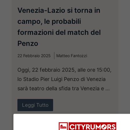
Venezia-Lazio si torna in
campo, le probabili
formazioni del match del
Penzo
22 Febbraio 2025
Matteo Fantozzi
Oggi, 22 febbraio 2025, alle ore 15:00,
lo Stadio Pier Luigi Penzo di Venezia
sarà teatro della sfida tra Venezia e ...
Leggi Tutto