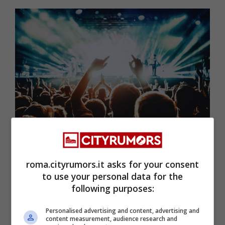
Concertone Primo Maggio, si studia (Roma.CityRumors.it)
E
non è solo musica: è da sempre anche un
roma.cityrumors.it asks for your consent
to use your personal data for the
momento di riflessione sui temi del lavoro,
following purposes:
dei diritti e delle sfide sociali.
In scaletta,
accanto ai momenti musicali, ci saranno
Personalised advertising and content, advertising and
content measurement, audience research and