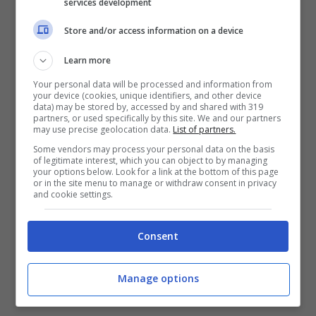
interventi e testimonianze che daranno voce
services development
alle storie di chi ogni giorno affronta battaglie
Store and/or access information on a device
spesso invisibili.
Learn more
Your personal data will be processed and information from
Passeggiando intorno a Piazza San Giovanni
your device (cookies, unique identifiers, and other device
data) may be stored by, accessed by and shared with 319
in questi giorni, si può già intravedere
partners, or used specifically by this site. We and our partners
may use precise geolocation data.
List of partners.
qualcosa dell’atmosfera che ci aspetta:
Some vendors may process your personal data on the basis
transenne, cartelloni che annunciano
of legitimate interest, which you can object to by managing
your options below. Look for a link at the bottom of this page
l’evento, forze dell’ordine al lavoro per
or in the site menu to manage or withdraw consent in privacy
and cookie settings.
garantire la sicurezza, ambulanti che si
preparano a vendere gadget e magliette
Consent
ufficiali. La città si sta trasformando, e lo fa
con quell’energia particolare che solo eventi
Manage options
come questo sanno sprigionare.