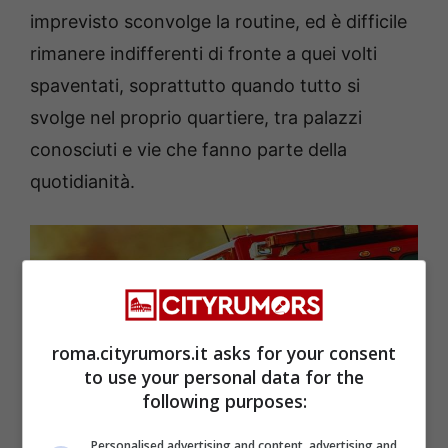
imprevisto sconvolge la routine, ed è difficile
rimanere indifferenti di fronte a quei volti
spaventati, soprattutto quando tutto si
svolge nel proprio quartiere, tra palazzi
conosciuti e vie che fanno parte della
quotidianità.
roma.cityrumors.it asks for your consent
to use your personal data for the
following purposes:
Personalised advertising and content, advertising and