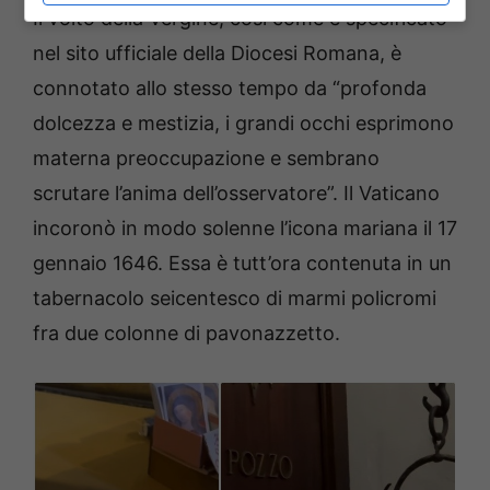
Il volto della Vergine, così come è specificato
nel sito ufficiale della Diocesi Romana, è
connotato allo stesso tempo da “profonda
dolcezza e mestizia, i grandi occhi esprimono
materna preoccupazione e sembrano
scrutare l’anima dell’osservatore”. Il Vaticano
incoronò in modo solenne l’icona mariana il 17
gennaio 1646. Essa è tutt’ora contenuta in un
tabernacolo seicentesco di marmi policromi
fra due colonne di pavonazzetto.