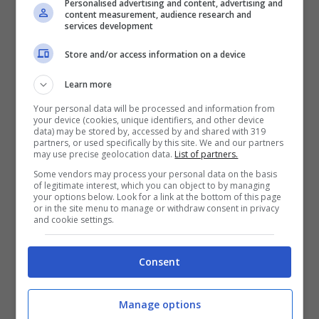
Personalised advertising and content, advertising and
IV,
la tavola venne poi sistemata sopra al
content measurement, audience research and
services development
pozzo. Attorno alla pietra con il volto di Maria
Store and/or access information on a device
e al pozzo venne costruita una cappella e
attorno alla cappella una chiesa. Oggi,
Learn more
chiunque si rechi nella Chiesa Santa Maria del
Your personal data will be processed and information from
your device (cookies, unique identifiers, and other device
Pozzo, oltre a tanti piccoli capolavori che la
data) may be stored by, accessed by and shared with 319
partners, or used specifically by this site. We and our partners
adornano,
troverà una nicchia con un
may use precise geolocation data.
List of partners.
piccolo rubinetto,
che dà la possibilità ai
Some vendors may process your personal data on the basis
of legitimate interest, which you can object to by managing
fedeli
di bere un sorso dell’acqua miracolosa
your options below. Look for a link at the bottom of this page
or in the site menu to manage or withdraw consent in privacy
o di riempiere una bottiglietta da portare a un
and cookie settings.
familiare.
Consent
Il Volto della Vergine
Manage options