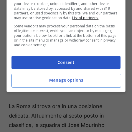
evoluzione continua ad essere osservata da
your device (cookies, unique identifiers, and other device
data) may be stored by, accessed by and shared with 319
vari top club, tra cui anche Arsenal e
partners, or used specifically by this site. We and our partners
may use precise geolocation data.
List of partners.
Nottingham Forest. Questi club, come il
Some vendors may process your personal data on the basis
of legitimate interest, which you can object to by managing
Newcastle, hanno manifestato interesse nei
your options below. Look for a link at the bottom of this page
or in the site menu to manage or withdraw consent in privacy
suoi confronti e potrebbero essere pronti a
and cookie settings.
soddisfare le richieste economiche della
Roma. Per i giallorossi, la vendita del
Consent
difensore rappresenterebbe non solo un
guadagno importante, ma anche la possibilità
Manage options
di rinforzare altre aree della squadra.
La Roma si trova ora in una posizione
delicata. Attualmente al sesto posto in
classifica, la squadra di José Mourinho