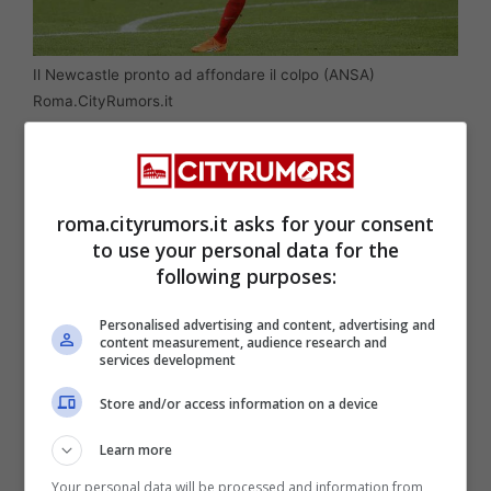
Il Newcastle pronto ad affondare il colpo (ANSA)
Roma.CityRumors.it
Tuttavia, l’operazione dipenderà molto dal
destino europeo della Roma: se il club
roma.cityrumors.it asks for your consent
giallorosso non dovesse centrare la
to use your personal data for the
qualificazione alle competizioni europee, la
following purposes:
partenza di N’Dicka potrebbe diventare più
Personalised advertising and content, advertising and
probabile per motivi finanziari, con la Roma
content measurement, audience research and
services development
che potrebbe decidere di accettare l’offerta
Store and/or access information on a device
per rinforzare il proprio bilancio.
Learn more
Il futuro di N’Dicka appare incerto, ma la sua
Your personal data will be processed and information from