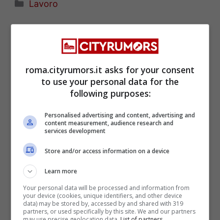
Categorie
Lavoro
roma.cityrumors.it asks for your consent
to use your personal data for the
following purposes:
Personalised advertising and content, advertising and
content measurement, audience research and
services development
Store and/or access information on a device
ULTIMI ARTICOLI
Learn more
Your personal data will be processed and information from
your device (cookies, unique identifiers, and other device
data) may be stored by, accessed by and shared with 319
partners, or used specifically by this site. We and our partners
may use precise geolocation data.
List of partners.