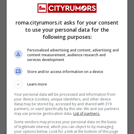
roma.cityrumors.it asks for your consent
to use your personal data for the
Cultura e Spettacolo Roma
following purposes:
Monte Compatri, Festa
Personalised advertising and content, advertising and
del Borgo:
content measurement, audience research and
services development
appuntamento 7-9
Store and/or access information on a device
agosto a Belvedere
Learn more
Your personal data will be processed and information from
your device (cookies, unique identifiers, and other device
data) may be stored by, accessed by and shared with 319
partners, or used specifically by this site. We and our partners
5 Agosto 2026
may use precise geolocation data.
List of partners.
Some vendors may process your personal data on the basis
of legitimate interest, which you can object to by managing
your options below. Look for a link at the bottom of this page