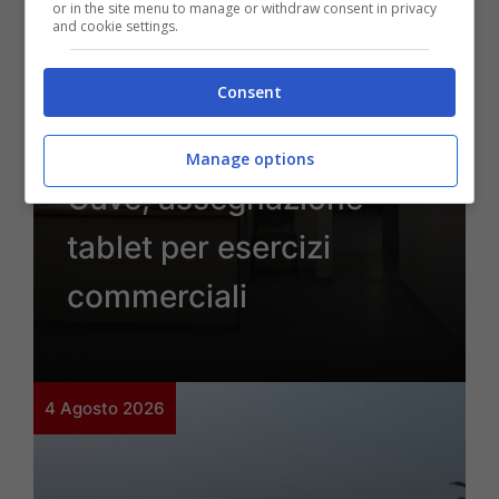
or in the site menu to manage or withdraw consent in privacy
and cookie settings.
Consent
Lavoro
Manage options
Cave, assegnazione
tablet per esercizi
commerciali
4 Agosto 2026