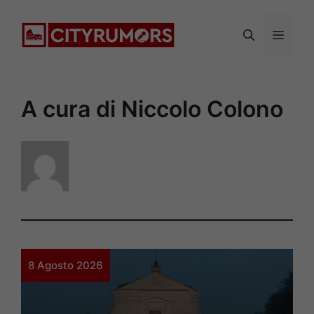
Vai
al
Menu
contenuto
A cura di Niccolo Colono
8 Agosto 2026