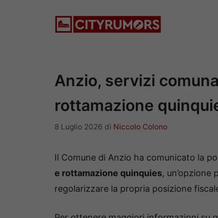
Vai
al
contenuto
Anzio, servizi comunal
rottamazione quinqui
8 Luglio 2026
di
Niccolo Colono
Il Comune di Anzio ha comunicato la poss
e rottamazione quinquies
, un’opzione p
regolarizzare la propria posizione fiscal
Per ottenere maggiori informazioni su q