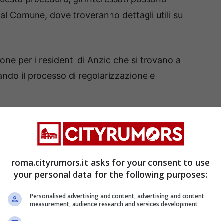
dal Comune, dove troveranno dettagli utili su
one per i residenti di Anzio che si trovano a
cando il processo di regolarizzazione e
dicazioni specifiche sulla documentazione
to ufficiale del Comune di Anzio, che offre
 da seguire.
roma.cityrumors.it asks for your consent to use
your personal data for the following purposes:
Personalised advertising and content, advertising and content
measurement, audience research and services development