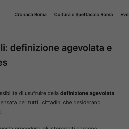
Cronaca Roma
Cultura e Spettacolo Roma
Eve
i: definizione agevolata e
es
ibilità di usufruire della
definizione agevolata
ensata per tutti i cittadini che desiderano
e.
uesta procedura, gli interessati possono