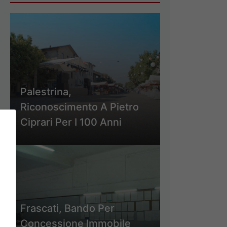
Palestrina,
Riconoscimento A Pietro
Ciprari Per I 100 Anni
Frascati, Bando Per
Concessione Immobile