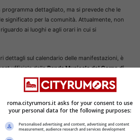
un programma dettagliato, ma si prevede che le
 significato per la comunità. Attualmente, non
iguardo ai luoghi e agli orari in cui si
ri dettagli sul calendario delle manifestazioni, è
post ufficiale della
Banda Musicale del Corpo di
ina ufficiale di
Roma Capitale
. Si consiglia ai
roma.cityrumors.it asks for your consent to use
fficiali per aggiornamenti o possibili modifiche al
your personal data for the following purposes:
ssuna occasione di partecipazione.
Personalised advertising and content, advertising and content
measurement, audience research and services development