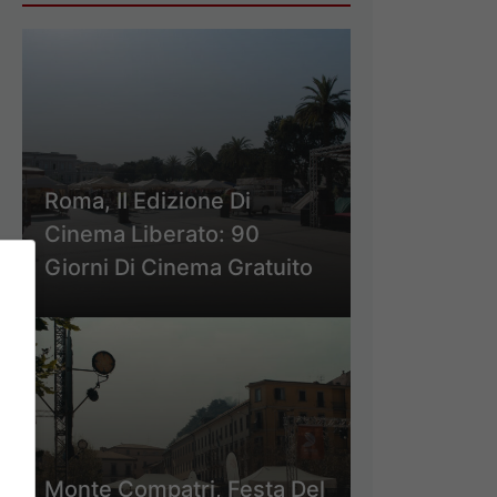
Roma, II Edizione Di
Cinema Liberato: 90
Giorni Di Cinema Gratuito
Monte Compatri, Festa Del