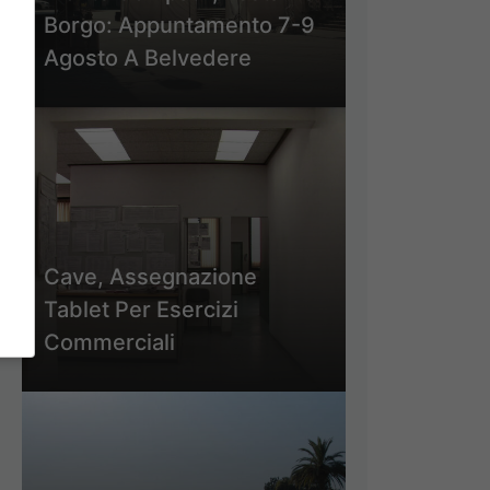
Borgo: Appuntamento 7-9
Agosto A Belvedere
Cave, Assegnazione
Tablet Per Esercizi
Commerciali