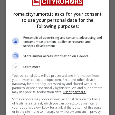
dipendenti
che attualmente sono sparsi in
tutta Roma.
roma.cityrumors.it asks for your consent
to use your personal data for the
I profili richiesti sono diversi, si tratta sia di
following purposes:
figure senior che junior,
si cercano sia
Personalised advertising and content, advertising and
neolaureati che stagisti.
Nello specifico le
content measurement, audience research and
services development
figure richieste dal gruppo Deloitte a Roma
Store and/or access information on a device
sono:
analisti e revisori contabili
, consultant,
informatici ed esperti
in ambito
economico,
Learn more
legale e finanziario.
Non mancano, inoltre,
Your personal data will be processed and information from
your device (cookies, unique identifiers, and other device
ricerche periodiche di profili da inserire nelle
data) may be stored by, accessed by and shared with 319
partners, or used specifically by this site. We and our partners
aree marketing
e dei
servizi generali e
may use precise geolocation data.
List of partners.
segreteria
Some vendors may process your personal data on the basis
of legitimate interest, which you can object to by managing
your options below. Look for a link at the bottom of this page
or in the site menu to manage or withdraw consent in privacy