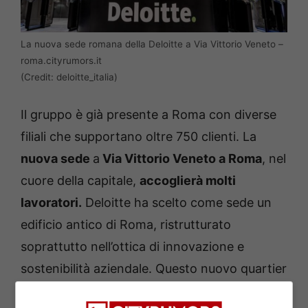
La nuova sede romana della Deloitte a Via Vittorio Veneto –
roma.cityrumors.it
(Credit: deloitte_italia)
Il gruppo è già presente a Roma con diverse
filiali che supportano oltre 750 clienti. La
nuova sede
a
Via Vittorio Veneto a Roma
, nel
cuore della capitale,
accoglierà molti
lavoratori.
Deloitte ha scelto come sede un
edificio antico di Roma, ristrutturato
soprattutto nell’ottica di innovazione e
sostenibilità aziendale. Questo nuovo quartier
generale romano riunirà oltre
2600