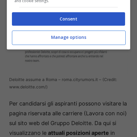
and cookie settings.
Consent
Manage options
Deloitte assume a Roma – roma.cityrumors.it – (Credit:
www.deloitte.com/)
Per candidarsi gli aspiranti possono visitare la
pagina riservata alle carriere (Lavora con noi)
sul sito web del Gruppo Deloitte. Da qui si
visualizzano le
attuali posizioni aperte
in