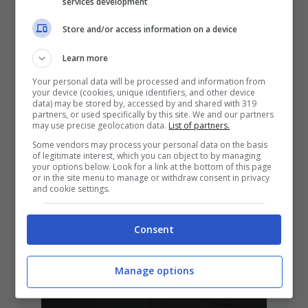
services development
Store and/or access information on a device
Learn more
Palestrina, Riconoscimento A
Pietro Ciprari Per I 100 Anni
Your personal data will be processed and information from
your device (cookies, unique identifiers, and other device
data) may be stored by, accessed by and shared with 319
partners, or used specifically by this site. We and our partners
may use precise geolocation data.
List of partners.
Some vendors may process your personal data on the basis
of legitimate interest, which you can object to by managing
your options below. Look for a link at the bottom of this page
or in the site menu to manage or withdraw consent in privacy
and cookie settings.
Frascati, Bando Per
Consent
Concessione Immobile
Confiscato: Domande Entro Il
Manage options
30/09/2026