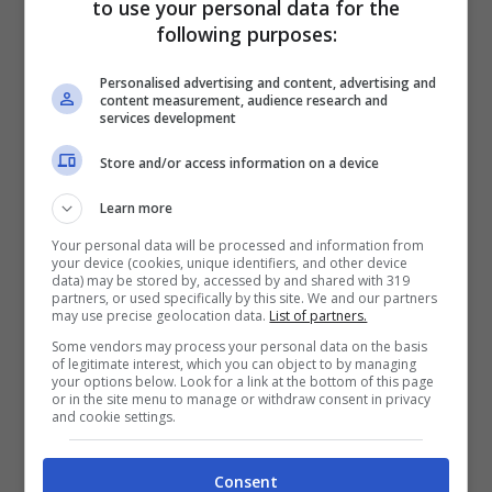
to use your personal data for the
ULTIMI ARTICOLI
following purposes:
Personalised advertising and content, advertising and
content measurement, audience research and
services development
Store and/or access information on a device
Learn more
Your personal data will be processed and information from
your device (cookies, unique identifiers, and other device
data) may be stored by, accessed by and shared with 319
Roma, II Edizione Di Cinema
partners, or used specifically by this site. We and our partners
may use precise geolocation data.
List of partners.
Liberato: 90 Giorni Di Cinema
Some vendors may process your personal data on the basis
Gratuito
of legitimate interest, which you can object to by managing
your options below. Look for a link at the bottom of this page
or in the site menu to manage or withdraw consent in privacy
and cookie settings.
Consent