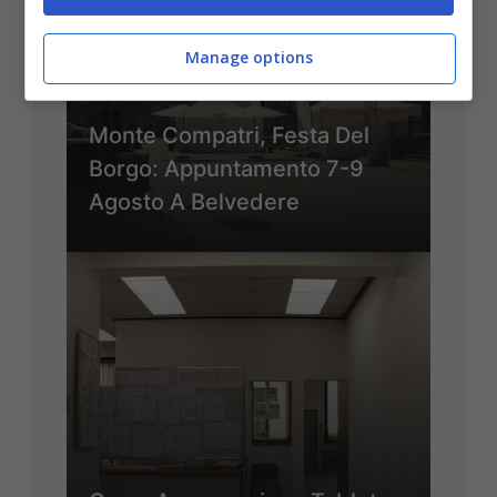
Manage options
Monte Compatri, Festa Del
Borgo: Appuntamento 7-9
Agosto A Belvedere